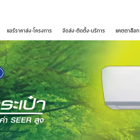
แอร์ราคาส่ง-โครงการ
จัดส่ง-ติดตั้ง-บริการ
แคตตาล๊อก