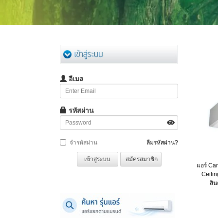
อีเมล
รหัสผ่าน
จำรหัสผ่าน
ลืมรหัสผ่าน?
เข้าสู่ระบบ
สมัครสมาชิก
แอร์ Car
Ceilin
สิ