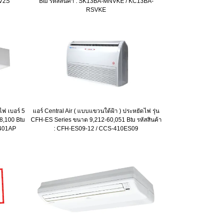
MV2S
Btu รหัสสินค้า : SK13BA-MNVKE / KC13BA-
RSVKE
ไฟ เบอร์ 5
แอร์ Central Air ( แบบแขวนใต้ฝ้า ) ประหยัดไฟ รุ่น
48,100 Btu
CFH-ES Series ขนาด 9,212-60,051 Btu รหัสสินค้า
E401AP
: CFH-ES09-12 / CCS-410ES09