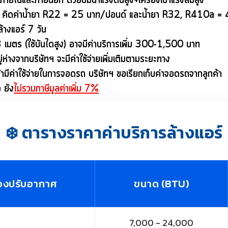
ายในและภายนอก ด้วยปั๊มน้ำแรงดันสูง+เครื่องเป่าแรงลมสูง
 คิดค่าน้ำยา R22 = 25 บาท/ปอนด์ และน้ำยา R32, R410a =
้างแอร์ 7 วัน
น 3 เมตร (ใช้บันไดสูง) อาจมีค่าบริการเพิ่ม 300-1,500 บาท
่ห่างจากบริษัทฯ จะมีค่าใช้จ่ายเพิ่มเติมตามระยะทาง
ค้ามีค่าใช้จ่ายในการจอดรถ
บริษัทฯ ขอเรียกเก็บค่าจอดรถจากลูกค้า
 ยัง
ไม่รวมภาษีมูลค่าเพิ่ม 7%
❄️ ตารางราคาค่าบริการล้างแอร์
่องปรับอากาศ
ขนาด (BTU)
7,000 - 24,000