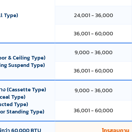
ll Type)
24,001 - 36,000
36,001 - 60,000
9,000 - 36,000
loor & Ceiling Type)
iling Suspend Type)
36,001 - 60,000
ศทาง (Cassette Type)
9,000 - 36,000
nceal Type)
Ducted Type)
36,001 - 60,000
(Floor Standing Type)
ญ่กว่า 60,000 BTU
โทรสอบถาม