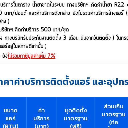
 ค่าบริการในตาราง น้ำยาขาดในระบบ ทางบริษัทฯ คิดค่าน้ำยา R2
ท/ปอนด์ และค่าบริการดังกล่าว ยังไม่รวมค่าบริการล้างแอร์ 
่าง )
บริษัทฯ คิดค่าบริการ 500 บาท/ชุด
ง ทางบริษัทรับประกันงานติดตั้ง 3 เดือน นับจากวันติดตั้ง ( ในกรณี
อร์อยู่ในสภาพดีเท่านั้น )
 ยัง
ไม่รวมภาษีมูลค่าเพิ่ม 7%
าคาค่าบริการติดตั้งแอร์ และอุปก
ส่วนเกิน
ขนาด
ค่า
ชุดติดตั้ง
มาตรฐาน
แอร์
บริการ
มาตรฐาน
(ท่อ
(BTU)
(บาท)
(ฟรี)